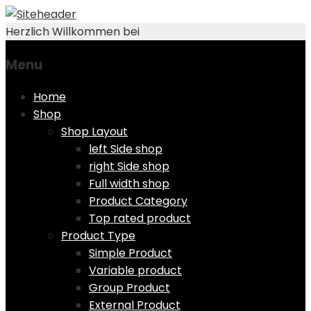
Herzlich Willkommen bei
Menu
Skip
Home
to
Shop
content
Shop Layout
left Side shop
right Side shop
Full width shop
Product Category
Top rated product
Product Type
Simple Product
Variable product
Group Product
External Product