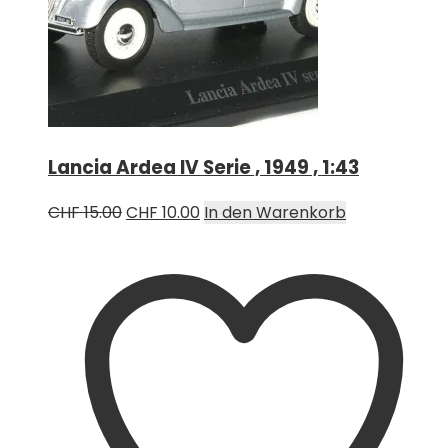
Lancia Ardea IV Serie , 1949 , 1:43
Ursprünglicher
Aktueller
CHF
15.00
CHF
10.00
In den Warenkorb
Preis
Preis
war:
ist:
CHF 15.00
CHF 10.00.