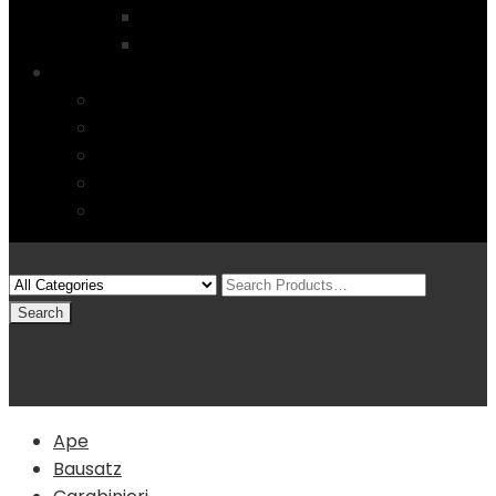
Startseite
4 Columns
Features
Über uns
Kontakt
Typography
FAQs
Sitemap
Modelle
(0)
Warenkorb
Ape
Bausatz