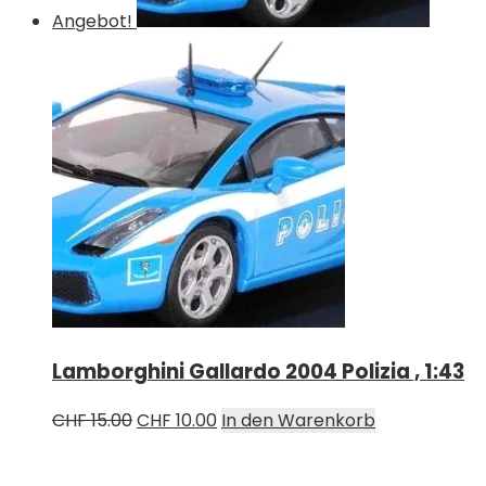
Angebot!
Lamborghini Gallardo 2004 Polizia , 1:43
Ursprünglicher
Aktueller
CHF
15.00
CHF
10.00
In den Warenkorb
Preis
Preis
war:
ist: