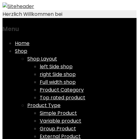
Herzlich Willkommen bei
Menu
Skip
Home
to
Shop
content
Shop Layout
left Side shop
right Side shop
Full width shop
Product Category
Top rated product
Product Type
Simple Product
Variable product
Group Product
External Product