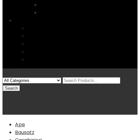
Startseite
4 Columns
Features
Über uns
Kontakt
Typography
FAQs
Sitemap
Modelle
(0)
Warenkorb
Ape
Bausatz