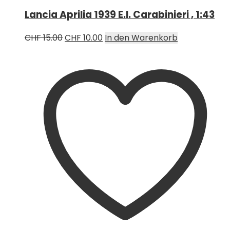
Lancia Aprilia 1939 E.I. Carabinieri , 1:43
Ursprünglicher
Aktueller
CHF
15.00
CHF
10.00
In den Warenkorb
Preis
Preis
war:
ist:
CHF 15.00
CHF 10.00.