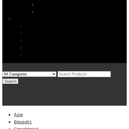
Startseite
4 Columns
Features
Über uns
Kontakt
Typography
FAQs
Sitemap
Modelle
(0)
Warenkorb
Ape
Bausatz