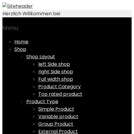
Herzlich Willkommen bei
Menu
Skip
Home
to
Shop
content
Shop Layout
left Side shop
right Side shop
Full width shop
Product Category
Top rated product
Product Type
Simple Product
Variable product
Group Product
External Product