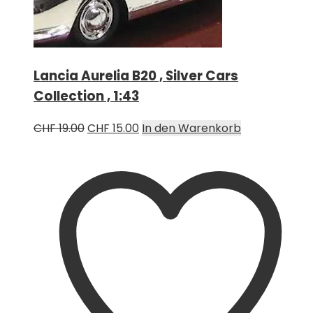
Lancia Aurelia B20 , Silver Cars
Collection , 1:43
Ursprünglicher
Aktueller
CHF
19.00
CHF
15.00
In den Warenkorb
Preis
Preis
war:
ist:
CHF 19.00
CHF 15.00.