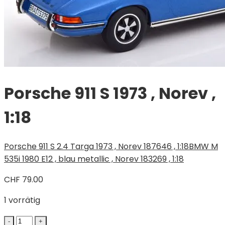
Porsche 911 S 1973 , Norev ,
1:18
Porsche 911 S 2.4 Targa 1973 , Norev 187646 , 1:18
BMW M
535i 1980 E12 , blau metallic , Norev 183269 , 1:18
CHF
79.00
1 vorrätig