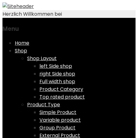
Herzlich Willkommen bei
Menu
Skip
Home
to
Shop
content
Shop Layout
left Side shop
right Side shop
Full width shop
Product Category
Top rated product
Product Type
Simple Product
Variable product
Group Product
External Product