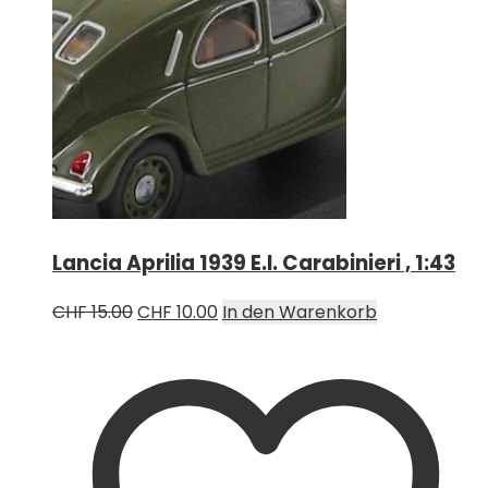
Lancia Aprilia 1939 E.I. Carabinieri , 1:43
Ursprünglicher
Aktueller
CHF
15.00
CHF
10.00
In den Warenkorb
Preis
Preis
war:
ist:
CHF 15.00
CHF 10.00.