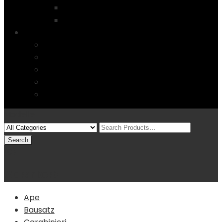
Startseite
4 Columns
Features
Über uns
Kontakt
Typography
FAQs
Sitemap
Modelle
(0)
Warenkorb
Ape
Bausatz