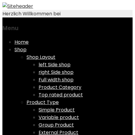
Herzlich Willkommen bei
Menu
Skip
Home
to
Shop
content
Shop Layout
left Side shop
right Side shop
Full width shop
Product Category
Top rated product
Product Type
Simple Product
Variable product
Group Product
External Product