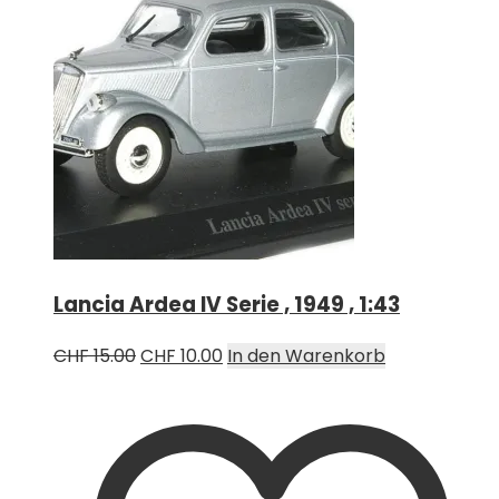
Lancia Ardea IV Serie , 1949 , 1:43
Ursprünglicher
Aktueller
CHF
15.00
CHF
10.00
In den Warenkorb
Preis
Preis
war:
ist:
CHF 15.00
CHF 10.00.