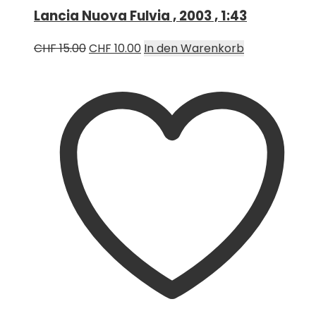
Lancia Nuova Fulvia , 2003 , 1:43
Ursprünglicher
Aktueller
CHF
15.00
CHF
10.00
In den Warenkorb
Preis
Preis
war:
ist:
CHF 15.00
CHF 10.00.