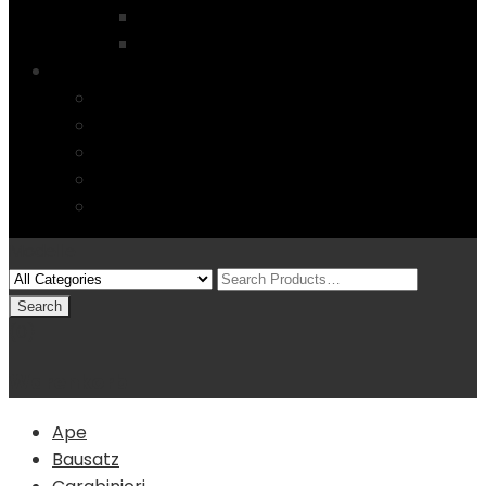
Startseite
4 Columns
Features
Über uns
Kontakt
Typography
FAQs
Sitemap
Modelle
(0)
Warenkorb
Ape
Bausatz