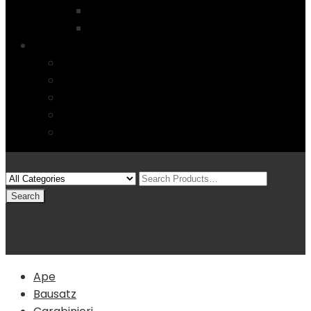
Startseite
4 Columns
Features
Über uns
Kontakt
Typography
FAQs
Sitemap
Modelle
(0)
Warenkorb
Ape
Bausatz