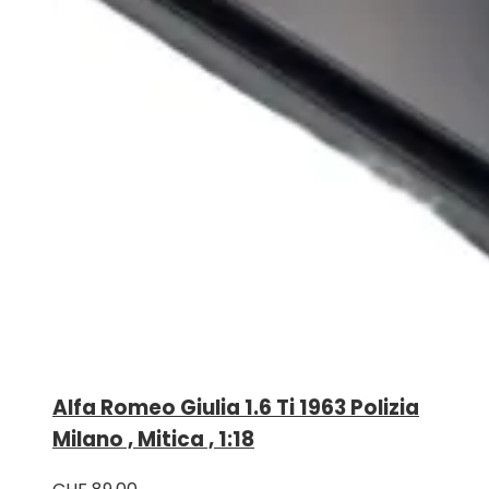
Alfa Romeo Giulia 1.6 Ti 1963 Polizia
Milano , Mitica , 1:18