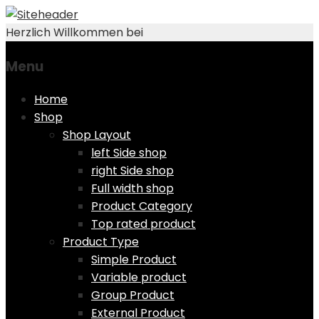
Herzlich Willkommen bei
Menu
Skip
Home
to
Shop
content
Shop Layout
left Side shop
right Side shop
Full width shop
Product Category
Top rated product
Product Type
Simple Product
Variable product
Group Product
External Product