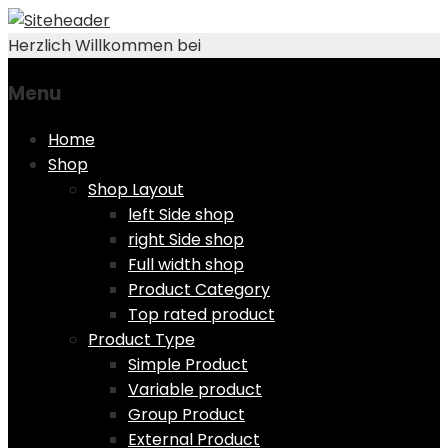
Herzlich Willkommen bei
Menu
Skip
Home
to
Shop
content
Shop Layout
left Side shop
right Side shop
Full width shop
Product Category
Top rated product
Product Type
Simple Product
Variable product
Group Product
External Product