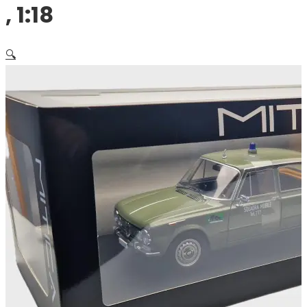
, 1:18
🔍