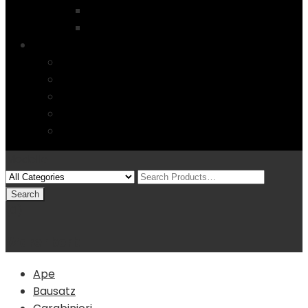
Startseite
4 Columns
Features
Über uns
Kontakt
Typography
FAQs
Sitemap
Modelle
(0)
Warenkorb
Ape
Bausatz