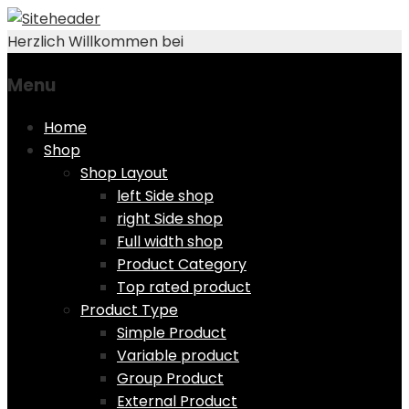
Herzlich Willkommen bei
Menu
Skip
Home
to
Shop
content
Shop Layout
left Side shop
right Side shop
Full width shop
Product Category
Top rated product
Product Type
Simple Product
Variable product
Group Product
External Product