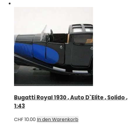
Bugatti Royal 1930 , Auto D`Elite , Solido ,
1:43
CHF
10.00
In den Warenkorb