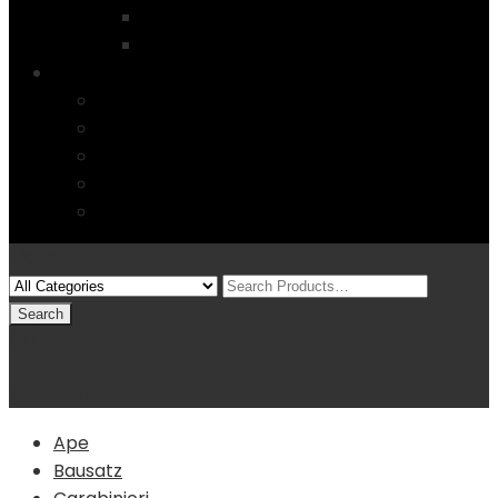
Startseite
4 Columns
Features
Über uns
Kontakt
Typography
FAQs
Sitemap
Modelle
(0)
Warenkorb
Ape
Bausatz