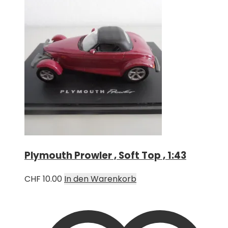
Plymouth Prowler , Soft Top , 1:43
CHF
10.00
In den Warenkorb