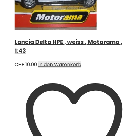
Lancia Delta HPE , weiss , Motorama ,
1:43
CHF
10.00
In den Warenkorb