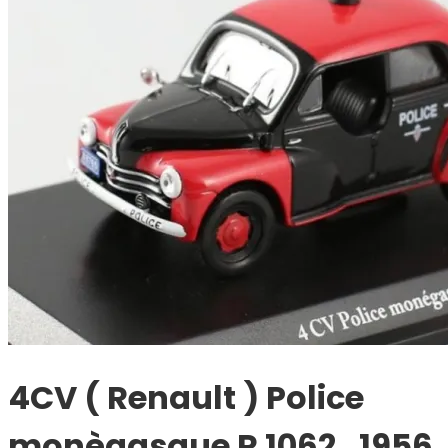
4CV ( Renault ) Police
monègasque R 1062 , 1956