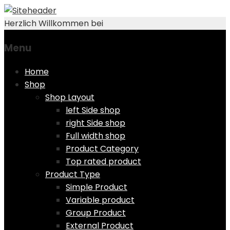
Herzlich Willkommen bei
Menu
Skip
Home
to
Shop
content
Shop Layout
left Side shop
right Side shop
Full width shop
Product Category
Top rated product
Product Type
Simple Product
Variable product
Group Product
External Product