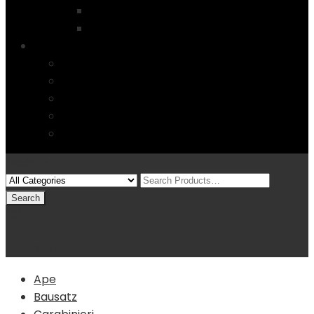
Startseite
4 Columns
Features
Über uns
Kontakt
Typography
FAQs
Sitemap
Modelle
(0)
Warenkorb
Ape
Bausatz