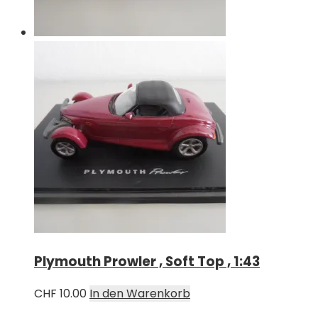
Plymouth Prowler , Soft Top , 1:43
CHF
10.00
In den Warenkorb