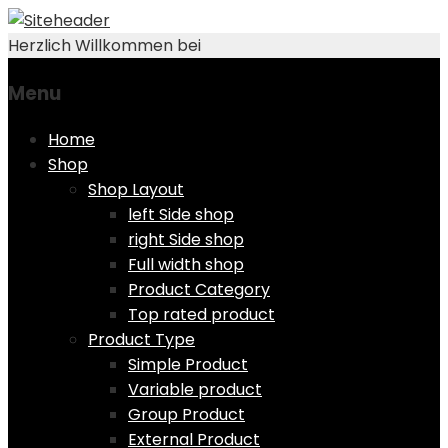
Herzlich Willkommen bei
Menu
Skip
Home
to
Shop
content
Shop Layout
left Side shop
right Side shop
Full width shop
Product Category
Top rated product
Product Type
Simple Product
Variable product
Group Product
External Product