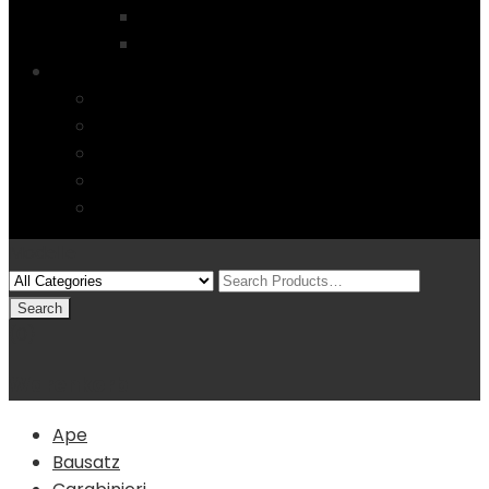
Startseite
4 Columns
Features
Über uns
Kontakt
Typography
FAQs
Sitemap
Modelle
(0)
Warenkorb
Ape
Bausatz