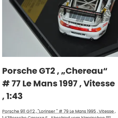
Porsche GT2 , „Chereau“
# 77 Le Mans 1997 , Vitesse
, 1:43
Porsche 911 GT2 , "Lorinser " # 79 Le Mans 1995 , Vitesse ,
1:43
Porsche Carerra S , Abschied vom klassischen 911,