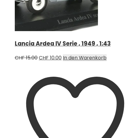
Lancia Ardea IV Serie , 1949 , 1:43
Ursprünglicher
Aktueller
CHF
15.00
CHF
10.00
In den Warenkorb
Preis
Preis
war:
ist:
CHF 15.00
CHF 10.00.