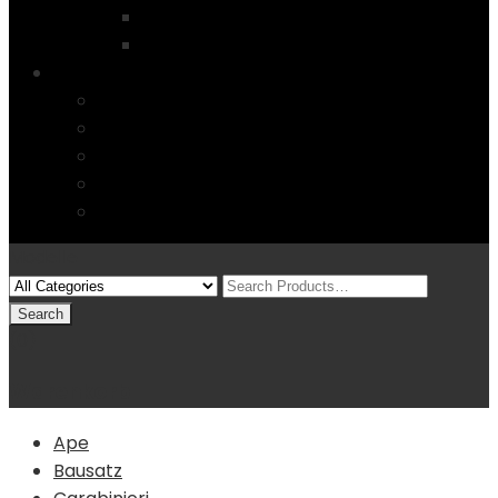
Startseite
4 Columns
Features
Über uns
Kontakt
Typography
FAQs
Sitemap
Modelle
(0)
Warenkorb
Ape
Bausatz