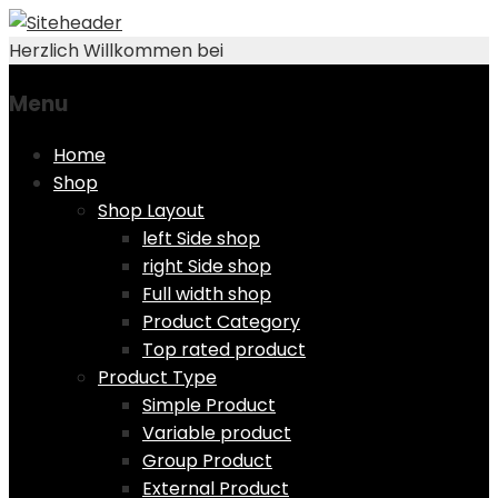
Herzlich Willkommen bei
Menu
Skip
Home
to
Shop
content
Shop Layout
left Side shop
right Side shop
Full width shop
Product Category
Top rated product
Product Type
Simple Product
Variable product
Group Product
External Product