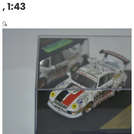
, 1:43
🔍