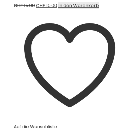
Ursprünglicher
Aktueller
CHF
15.00
CHF
10.00
In den Warenkorb
Preis
Preis
war:
ist:
CHF 15.00
CHF 10.00.
Auf die Wunschliste